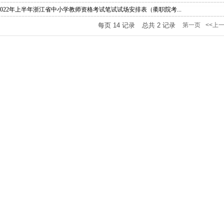
2022年上半年浙江省中小学教师资格考试笔试试场安排表（衢职院考...
每页
14
记录
总共
2
记录
第一页
<<上