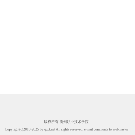
版权所有·衢州职业技术学院
Copyright(c)2010-2025 by qzct.net All rights reserved. e-mail comments to webmaster