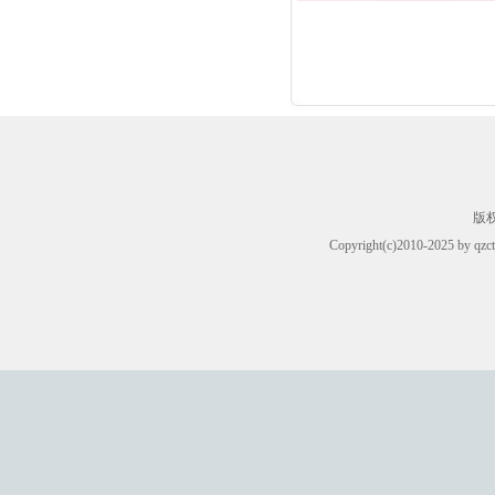
版
Copyright(c)2010-2025 by qzct.