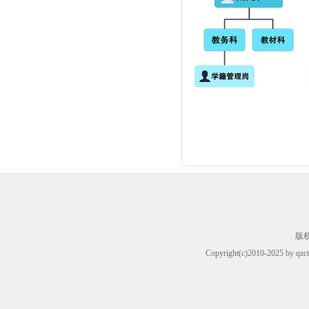
版
Copyright(c)2010-2025 by qzct.