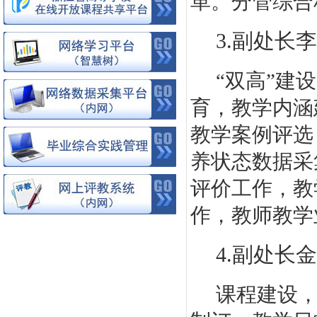
革。分管综合
3.副处长
李
“
双高
”
建设
育，教学内涵
教学案例评选
养状态数据采
评价工作，教
作，教师教学
.
4.副处长
课程建设